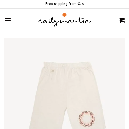
Skip
Free shipping from €75
to
content