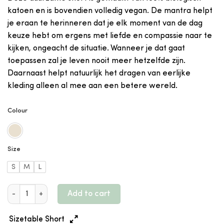
katoen en is bovendien volledig vegan. De mantra helpt
je eraan te herinneren dat je elk moment van de dag
keuze hebt om ergens met liefde en compassie naar te
kijken, ongeacht de situatie. Wanneer je dat gaat
toepassen zal je leven nooit meer hetzelfde zijn.
Daarnaast helpt natuurlijk het dragen van eerlijke
kleding alleen al mee aan een betere wereld.
Colour
Size
S
M
L
100% biologisch kantoenen unisex short - I GROW POSITIVE TH
Add to cart
Sizetable Short